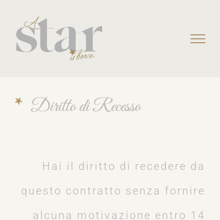
Skip
to
content
Diritto di Recesso
Hai il diritto di recedere da
questo contratto senza fornire
alcuna motivazione entro 14